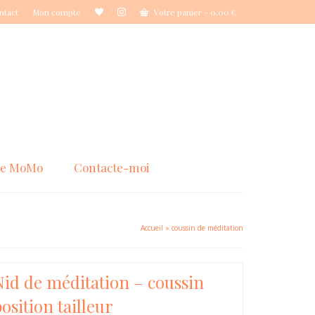
ntact
Mon compte
Votre panier
-
0,00
€
de MoMo
Contacte-moi
Accueil
»
coussin de méditation
Nid de méditation – coussin
position tailleur