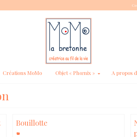
Co
Créations MoMo
Objet « Phœnix »
A propos 
on
t
Bouillotte