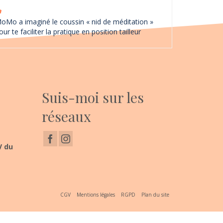
oMo a imaginé le coussin « nid de méditation »
our te faciliter la pratique en position tailleur
Suis-moi sur les
réseaux
V du
CGV
Mentions légales
RGPD
Plan du site