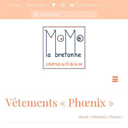
Contact
Mon compte
Votre panier
-
0,00
€
Rechercher :
Vêtements « Phœnix »
Accueil
»
Vêtements « Phœnix »