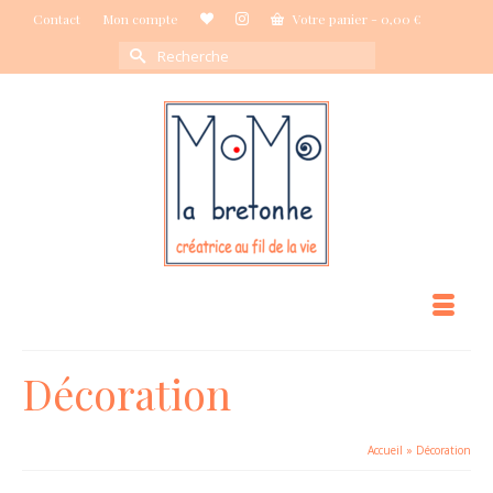
Contact
Mon compte
Votre panier
-
0,00
€
Rechercher :
Décoration
Accueil
»
Décoration