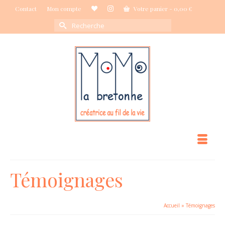
Contact
Mon compte
Votre panier
-
0,00
€
Rechercher :
Témoignages
Accueil
»
Témoignages