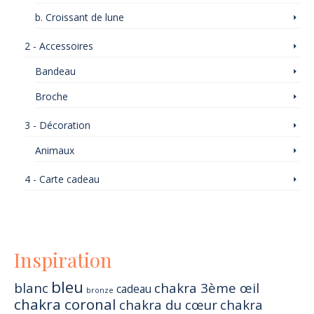
Les
b. Croissant de lune
options
peuvent
2 - Accessoires
être
choisies
Bandeau
sur
la
Broche
page
du
3 - Décoration
produit
Animaux
4 - Carte cadeau
Inspiration
bleu
blanc
chakra 3ème œil
cadeau
bronze
chakra coronal
chakra du cœur
chakra