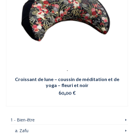
Croissant de lune – coussin de méditation et de
yoga – fleuri et noir
60,00
€
OSE ET CLIQUE
Ce
produit
1 - Bien-être
a
plusieurs
a. Zafu
variations.