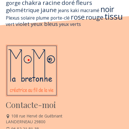
chakra racine
doré
fleurs
gorge
noir
jaune
géométrique
jeans
kaki
macramé
tissu
rose
rouge
Plexus solaire
plume
porte-clé
violet
yeux bleus
vert
yeux verts
Contacte-moi
108 rue Hervé de Guébriant
LANDERNEAU 29800
06 52 21 81 38