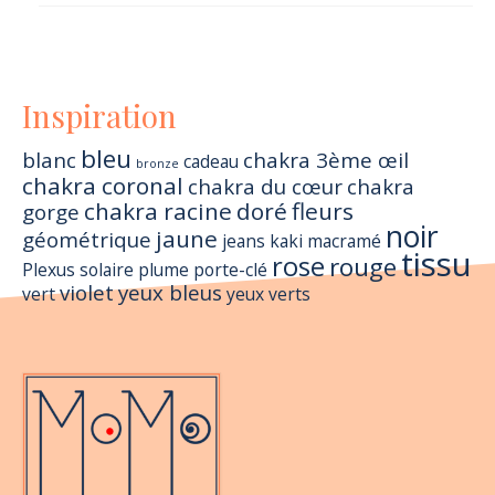
Inspiration
bleu
blanc
chakra 3ème œil
cadeau
bronze
chakra coronal
chakra du cœur
chakra
chakra racine
doré
fleurs
gorge
noir
jaune
géométrique
jeans
kaki
macramé
tissu
rose
rouge
Plexus solaire
plume
porte-clé
violet
yeux bleus
vert
yeux verts