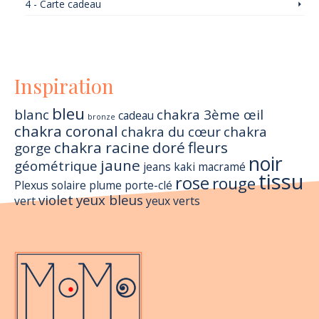
4 - Carte cadeau
Inspiration
bleu
blanc
chakra 3ème œil
cadeau
bronze
chakra coronal
chakra du cœur
chakra
chakra racine
doré
fleurs
gorge
noir
jaune
géométrique
jeans
kaki
macramé
tissu
rose
rouge
Plexus solaire
plume
porte-clé
violet
yeux bleus
vert
yeux verts