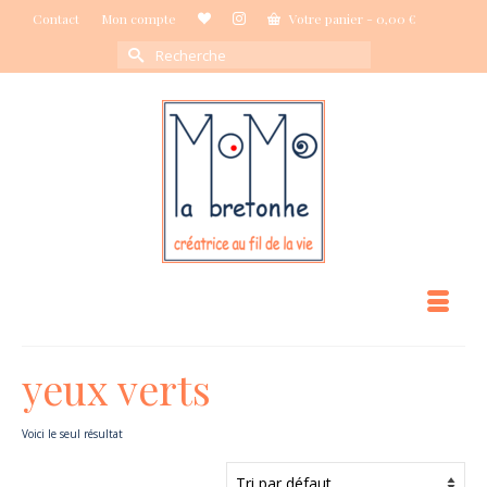
Contact
Mon compte
Votre panier
-
0,00
€
Rechercher :
yeux verts
Voici le seul résultat